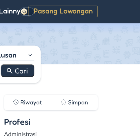
Lainnya
Pasang Lowongan
Gelap
lusan
Riwayat
Simpan
Profesi
Administrasi