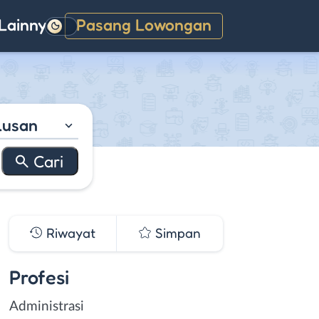
Lainnya
Pasang Lowongan
Gelap
lusan
Riwayat
Simpan
Profesi
Administrasi