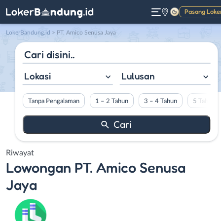
Pasang Loke
Gelap
LokerBandung.id
>
PT. Amico Senusa Jaya
Lokasi
Lulusan
Tanpa Pengalaman
1 – 2 Tahun
3 – 4 Tahun
5 Tahun L
Riwayat
Lowongan
PT. Amico Senusa
Jaya