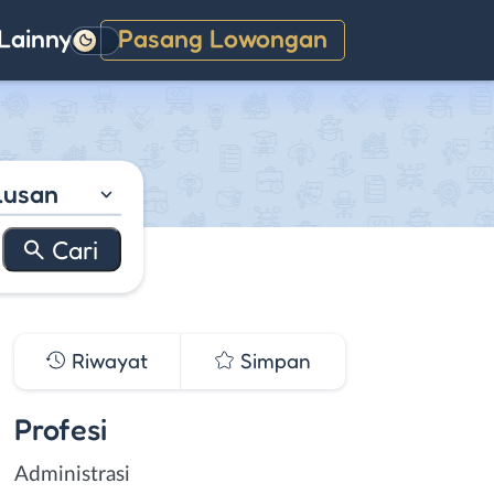
Lainnya
Pasang Lowongan
Gelap
lusan
Riwayat
Simpan
Profesi
Administrasi