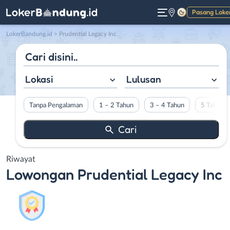
Pasang Loke
Gelap
LokerBandung.id
>
Prudential Legacy Inc
Lokasi
Lulusan
Tanpa Pengalaman
1 – 2 Tahun
3 – 4 Tahun
5 Tahun L
Riwayat
Lowongan
Prudential Legacy Inc