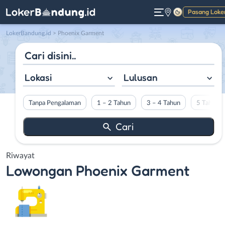
Pasang Loke
Gelap
LokerBandung.id
>
Phoenix Garment
Lokasi
Lulusan
Tanpa Pengalaman
1 – 2 Tahun
3 – 4 Tahun
5 Tahun L
Riwayat
Lowongan
Phoenix Garment