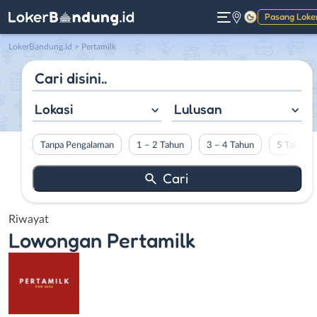
Pasang Loke
Gelap
LokerBandung.id
>
Pertamilk
Lokasi
Lulusan
Tanpa Pengalaman
1 – 2 Tahun
3 – 4 Tahun
5 Tahun L
Riwayat
Lowongan
Pertamilk