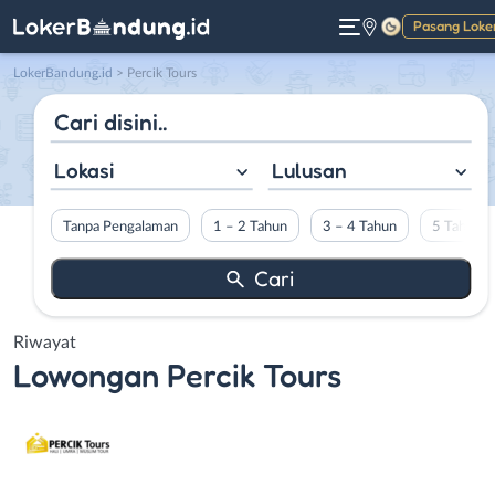
Pasang Loke
Gelap
LokerBandung.id
>
Percik Tours
Lokasi
Lulusan
Tanpa Pengalaman
1 – 2 Tahun
3 – 4 Tahun
5 Tahun L
Riwayat
Lowongan
Percik Tours