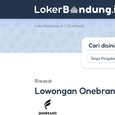
LokerBandung.id
>
Onebrand
Tanpa Pengal
Riwayat
Lowongan
Onebra