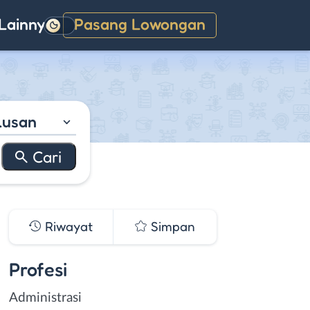
Lainnya
Pasang Lowongan
Gelap
lusan
Riwayat
Simpan
Profesi
Administrasi