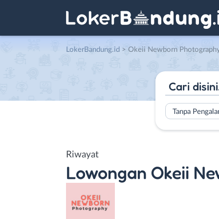
LokerBandung.id
>
Okeii Newborn Photograph
Tanpa Pengal
Riwayat
Lowongan
Okeii N