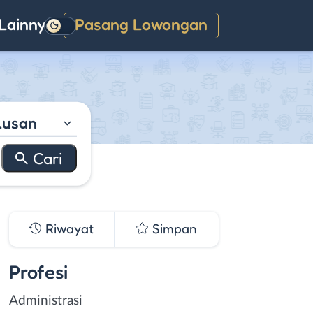
Lainnya
Pasang Lowongan
Gelap
lusan
Riwayat
Simpan
Profesi
Administrasi