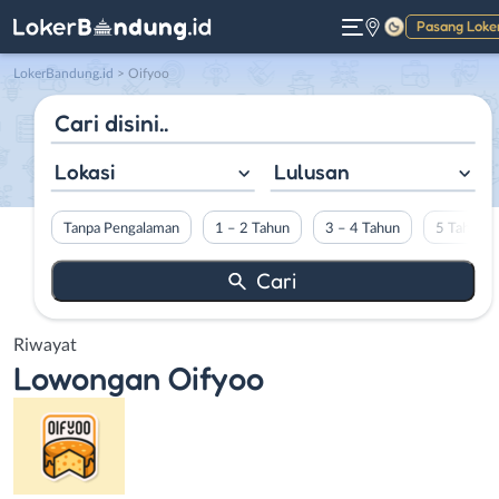
Pasang Loke
Gelap
LokerBandung.id
>
Oifyoo
Lokasi
Lulusan
Tanpa Pengalaman
1 – 2 Tahun
3 – 4 Tahun
5 Tahun L
Riwayat
Lowongan
Oifyoo