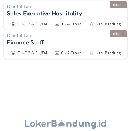
ditutup
Dibutuhkan
Sales Executive Hospitality
D1-D3 & S1/D4
1 - 4 Tahun
Kab. Bandung
ditutup
Dibutuhkan
Finance Staff
D1-D3 & S1/D4
0 - 2 Tahun
Kab. Bandung
Administrasi
Bandung
Ahli
Barat
Instagram
WhatsApp
Gizi
Bebas
Ahli
(Remote
X - Twitter
Telegram
Kecantikan
Work)
Analis
Cimahi
Kanal Lainnya..