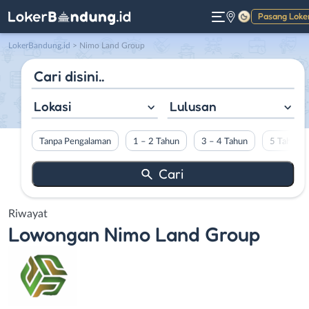
Pasang Loke
Gelap
LokerBandung.id
>
Nimo Land Group
Lokasi
Lulusan
Tanpa Pengalaman
1 – 2 Tahun
3 – 4 Tahun
5 Tahun L
Riwayat
Lowongan
Nimo Land Group