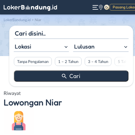
Pasang Loke
Gelap
LokerBandung.id
>
Niar
Lokasi
Lulusan
Tanpa Pengalaman
1 – 2 Tahun
3 – 4 Tahun
5 Tahun L
Riwayat
Lowongan
Niar