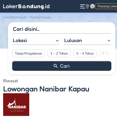
Pasang Loke
Gelap
LokerBandung.id
>
Nanibar Kapau
Lokasi
Lulusan
Tanpa Pengalaman
1 – 2 Tahun
3 – 4 Tahun
5 Tahun L
Riwayat
Lowongan
Nanibar Kapau