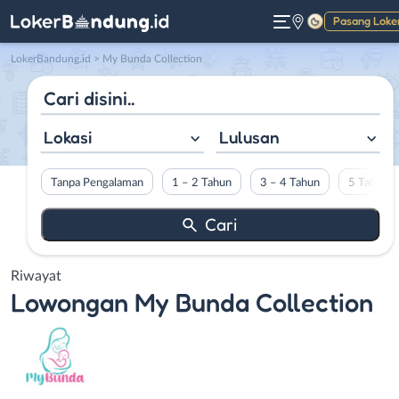
Pasang Loke
Gelap
LokerBandung.id
>
My Bunda Collection
Lokasi
Lulusan
Tanpa Pengalaman
1 – 2 Tahun
3 – 4 Tahun
5 Tahun L
Riwayat
Lowongan
My Bunda Collection