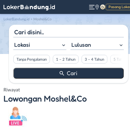
Pasang Loke
Gelap
LokerBandung.id
>
Moshel&Co
Lokasi
Lulusan
Tanpa Pengalaman
1 – 2 Tahun
3 – 4 Tahun
5 Tahun L
Riwayat
Lowongan
Moshel&Co