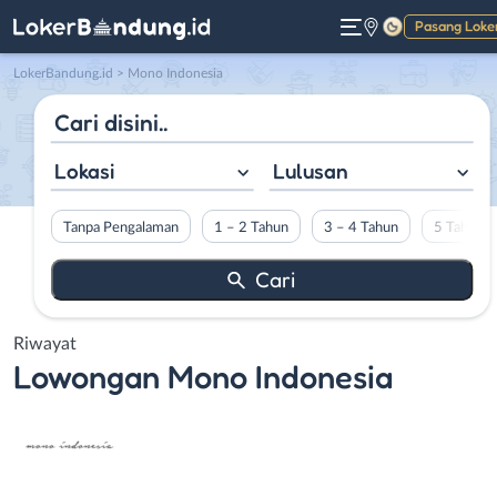
Pasang Loke
Gelap
LokerBandung.id
>
Mono Indonesia
Lokasi
Lulusan
Tanpa Pengalaman
1 – 2 Tahun
3 – 4 Tahun
5 Tahun L
Riwayat
Lowongan
Mono Indonesia