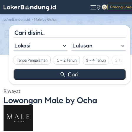
Pasang Loke
Gelap
LokerBandung.id
>
Male by Ocha
Lokasi
Lulusan
Tanpa Pengalaman
1 – 2 Tahun
3 – 4 Tahun
5 Tahun L
Riwayat
Lowongan
Male by Ocha