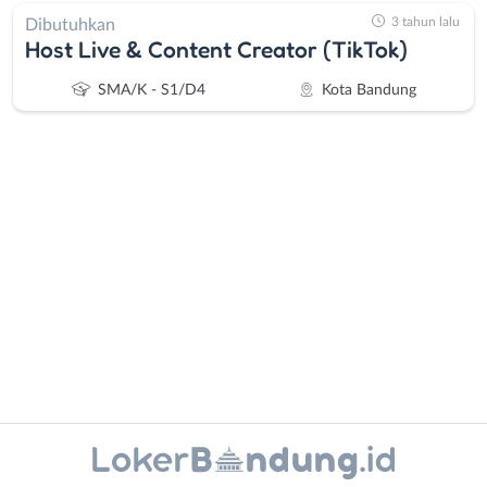
3 tahun lalu
Dibutuhkan
Host Live & Content Creator (TikTok)
SMA/K - S1/D4
Kota Bandung
Administrasi
Bandung
Ahli
Barat
Gizi
Bebas
Ahli
(Remote
Kecantikan
Work)
Analis
Cimahi
Instagram
WhatsApp
/
Kab.
Peneliti
Bandung
X - Twitter
Telegram
Animator
Kota
Apoteker
Bandung
Kanal Lainnya..
Arsitek
Luar