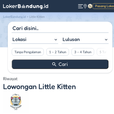
Pasang Loke
Gelap
LokerBandung.id
>
Little Kitten
Lokasi
Lulusan
Tanpa Pengalaman
1 – 2 Tahun
3 – 4 Tahun
5 Tahun L
Riwayat
Lowongan
Little Kitten