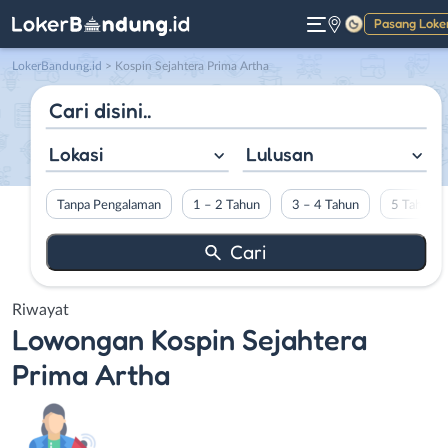
Pasang Loke
Gelap
LokerBandung.id
>
Kospin Sejahtera Prima Artha
Lokasi
Lulusan
Tanpa Pengalaman
1 – 2 Tahun
3 – 4 Tahun
5 Tahun L
Riwayat
Lowongan
Kospin Sejahtera
Prima Artha