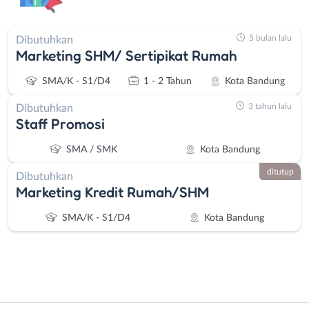
5 bulan lalu
Dibutuhkan
Marketing SHM/ Sertipikat Rumah
SMA/K - S1/D4
1 - 2 Tahun
Kota Bandung
3 tahun lalu
Dibutuhkan
Staff Promosi
SMA / SMK
Kota Bandung
ditutup
Dibutuhkan
Marketing Kredit Rumah/SHM
SMA/K - S1/D4
Kota Bandung
Instagram
WhatsApp
Administrasi
Bandung