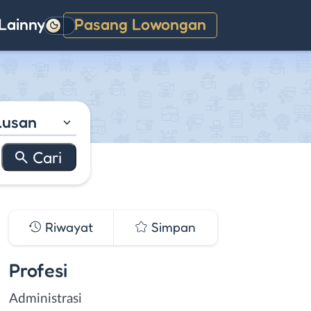
Lainnya
Pasang Lowongan
Gelap
lusan
Riwayat
Simpan
Profesi
Administrasi