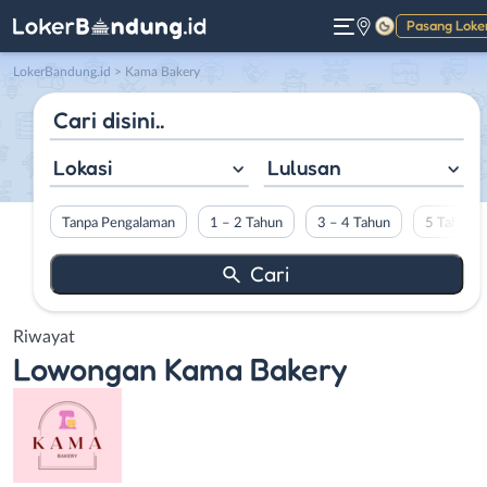
Pasang Loke
Gelap
LokerBandung.id
>
Kama Bakery
Lokasi
Lulusan
Tanpa Pengalaman
1 – 2 Tahun
3 – 4 Tahun
5 Tahun L
Riwayat
Lowongan
Kama Bakery