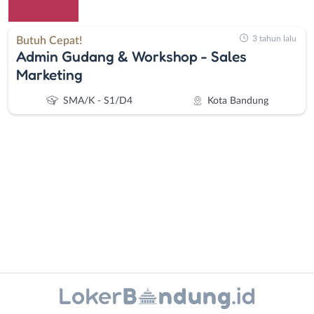
3 tahun lalu
Butuh Cepat!
Admin Gudang & Workshop - Sales
Marketing
SMA/K - S1/D4
Kota Bandung
Administrasi
Bandung
Ahli
Barat
Gizi
Bebas
Ahli
(Remote
Instagram
WhatsApp
Kecantikan
Work)
Analis
Cimahi
X - Twitter
Telegram
/
Kab.
Kanal Lainnya..
Peneliti
Bandung