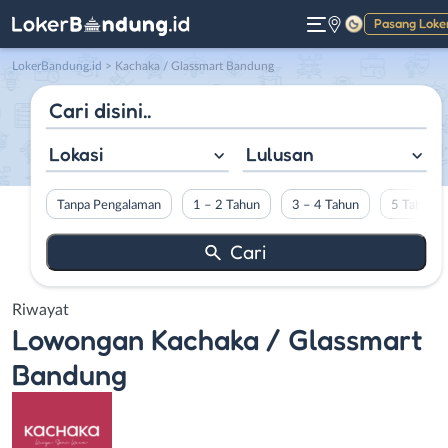
Pasang Loke
Gelap
LokerBandung.id
>
Kachaka / Glassmart Bandung
Lokasi
Lulusan
Tanpa Pengalaman
1 – 2 Tahun
3 – 4 Tahun
5 Tahun L
Riwayat
Lowongan
Kachaka / Glassmart
Bandung