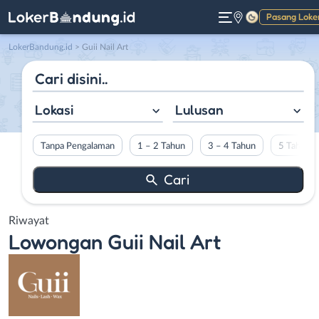
Pasang Loke
Gelap
LokerBandung.id
>
Guii Nail Art
Lokasi
Lulusan
Tanpa Pengalaman
1 – 2 Tahun
3 – 4 Tahun
5 Tahun L
Riwayat
Lowongan
Guii Nail Art