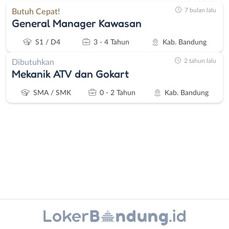
7 bulan lalu
Butuh Cepat!
General Manager Kawasan
S1 / D4
3 - 4 Tahun
Kab. Bandung
2 tahun lalu
Dibutuhkan
Mekanik ATV dan Gokart
SMA / SMK
0 - 2 Tahun
Kab. Bandung
Administrasi
Bandung
Ahli
Barat
Instagram
WhatsApp
Gizi
Bebas
Ahli
(Remote
X - Twitter
Telegram
Kecantikan
Work)
Analis
Cimahi
Kanal Lainnya..