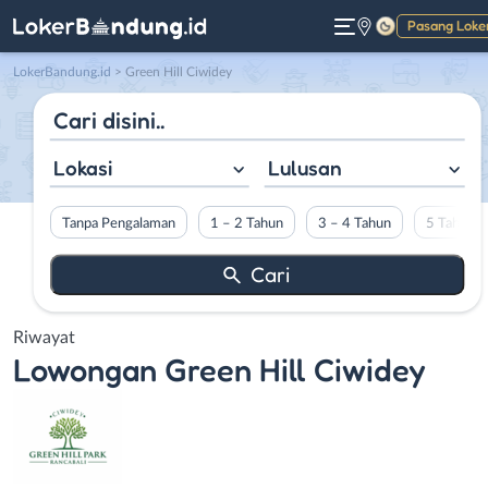
Pasang Loke
Gelap
LokerBandung.id
>
Green Hill Ciwidey
Lokasi
Lulusan
Tanpa Pengalaman
1 – 2 Tahun
3 – 4 Tahun
5 Tahun L
Riwayat
Lowongan
Green Hill Ciwidey