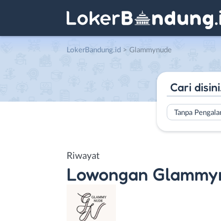
LokerBandung.id
>
Glammynude
Tanpa Pengal
Riwayat
Lowongan
Glammy