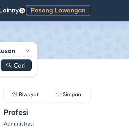
Lainnya
Pasang Lowongan
Gelap
lusan
Riwayat
Simpan
Profesi
Administrasi