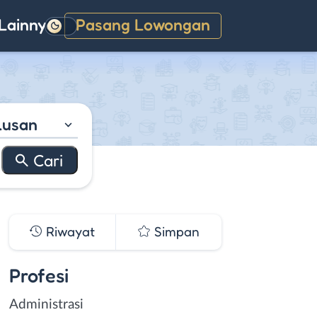
Lainnya
Pasang Lowongan
Gelap
lusan
Riwayat
Simpan
Profesi
Administrasi