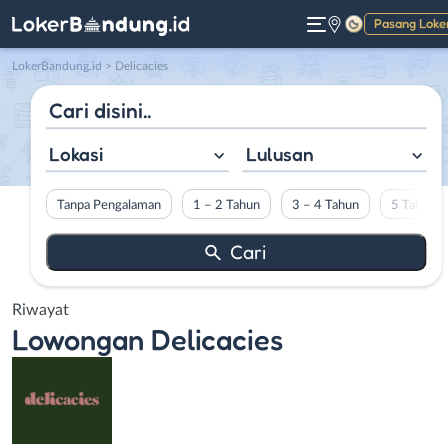
Pasang Loke
Gelap
LokerBandung.id
>
Delicacies
Lokasi
Lulusan
Tanpa Pengalaman
1 – 2 Tahun
3 – 4 Tahun
5 Tahun L
Riwayat
Lowongan
Delicacies