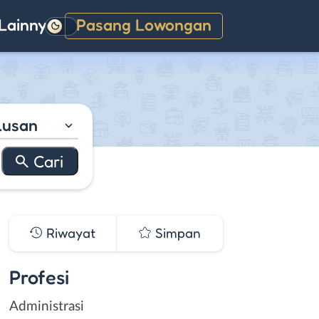
Lainnya
Pasang Lowongan
Gelap
lusan
Riwayat
Simpan
Profesi
Administrasi