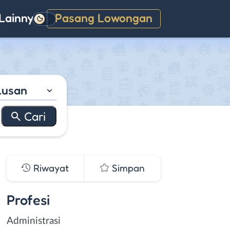
Lainnya
Pasang Lowongan
Gelap
lusan
Riwayat
Simpan
Profesi
Administrasi