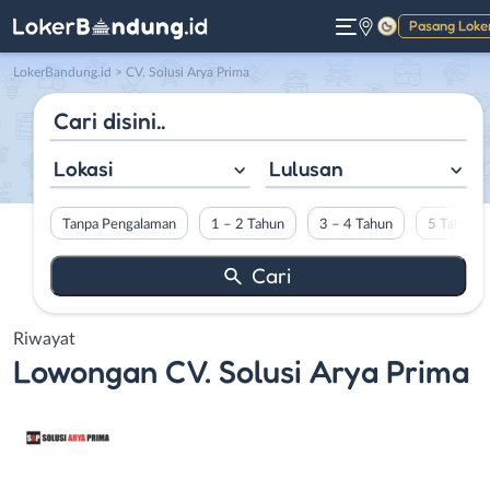
Pasang Loke
Gelap
LokerBandung.id
>
CV. Solusi Arya Prima
Lokasi
Lulusan
Tanpa Pengalaman
1 – 2 Tahun
3 – 4 Tahun
5 Tahun L
Riwayat
Lowongan
CV. Solusi Arya Prima