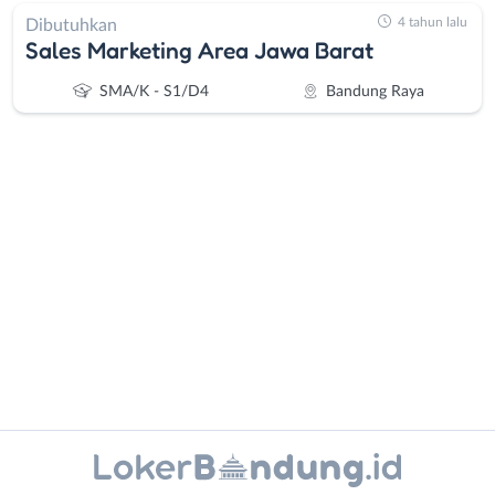
4 tahun lalu
Dibutuhkan
Sales Marketing Area Jawa Barat
SMA/K - S1/D4
Bandung Raya
Administrasi
Bandung
Ahli
Barat
Gizi
Bebas
Ahli
(Remote
Kecantikan
Work)
Analis
Cimahi
Instagram
WhatsApp
/
Kab.
Peneliti
Bandung
X - Twitter
Telegram
Animator
Kota
Apoteker
Bandung
Kanal Lainnya..
Arsitek
Luar