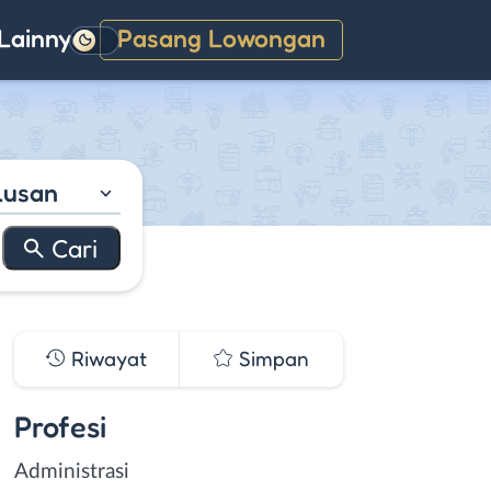
Lainnya
Pasang Lowongan
Gelap
lusan
Riwayat
Simpan
Profesi
Administrasi