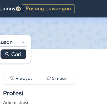
Lainnya
Pasang Lowongan
Gelap
lusan
Riwayat
Simpan
Profesi
Administrasi