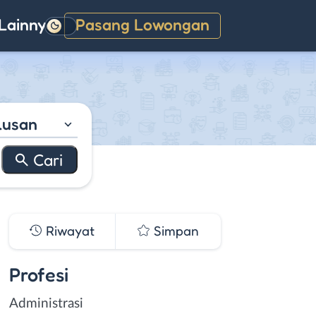
Lainnya
Pasang Lowongan
Gelap
lusan
Riwayat
Simpan
Profesi
Administrasi