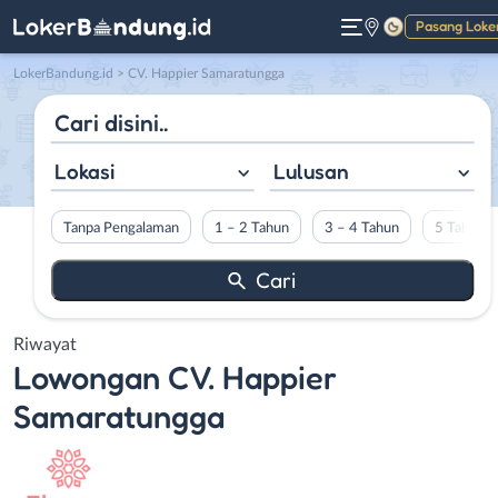
Pasang Loke
Gelap
LokerBandung.id
>
CV. Happier Samaratungga
Lokasi
Lulusan
Tanpa Pengalaman
1 – 2 Tahun
3 – 4 Tahun
5 Tahun L
Riwayat
Lowongan
CV. Happier
Samaratungga