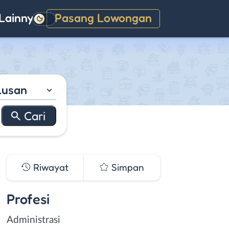
Lainnya
Pasang Lowongan
Gelap
lusan
Riwayat
Simpan
Profesi
Administrasi